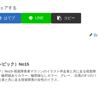
ェアする
はてブ
LINE
コピー
Bs
ピック）No15
）No15-視覚障害者マラソンのイラスト伴走者と共に走る視覚障
。輪郭線ありカラー、輪郭線なしカラー、グレー、 白黒の4つのバ
者と共に走る視覚障害の女性のイラス...