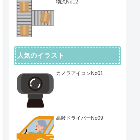
物流No12
人気のイラスト
カメラアイコンNo01
高齢ドライバーNo09