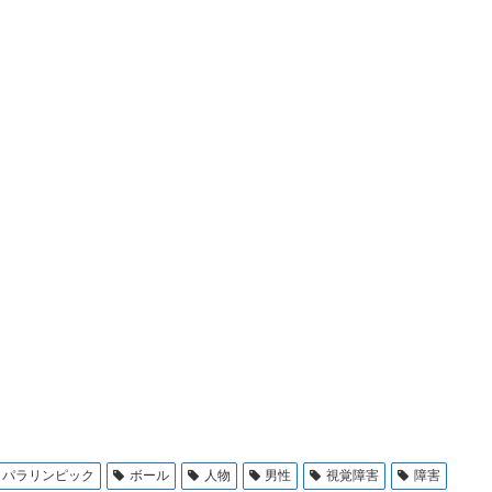
パラリンピック
ボール
人物
男性
視覚障害
障害