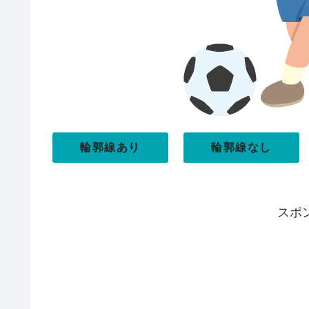
輪郭線あり
輪郭線なし
スポ