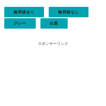
輪郭線あり
輪郭線なし
グレー
白黒
スポンサーリンク