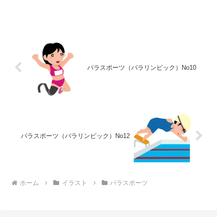
パラスポーツ（パラリンピック）No10
パラスポーツ（パラリンピック）No12
ホーム
イラスト
パラスポーツ