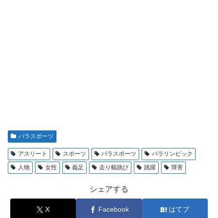
パラスポーツ
アスリート
スポーツ
パラスポーツ
パラリンピック
人物
女性
義足
走り幅跳び
跳躍
障害
シェアする
X
Facebook
はてブ