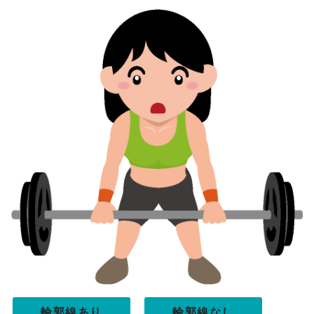
輪郭線あり
輪郭線なし