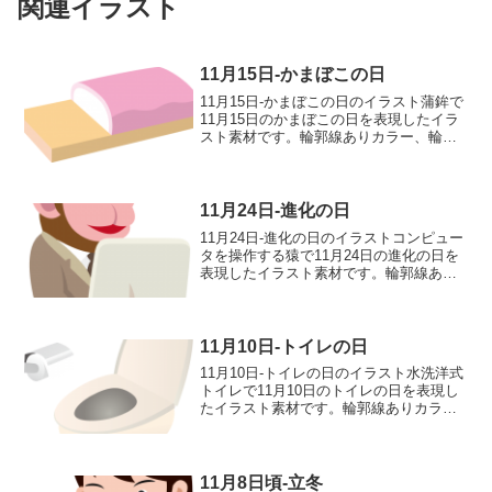
関連イラスト
11月15日-かまぼこの日
11月15日-かまぼこの日のイラスト蒲鉾で
11月15日のかまぼこの日を表現したイラ
スト素材です。輪郭線ありカラー、輪郭
線なしカラー、グレー、 白黒の4つのバ
リエーションがあります。蒲鉾のイラス
ト輪郭線あり 輪郭線なし グレー 白
黒
11月24日-進化の日
11月24日-進化の日のイラストコンピュー
タを操作する猿で11月24日の進化の日を
表現したイラスト素材です。輪郭線あり
カラー、輪郭線なしカラー、グレー、 白
黒の4つのバリエーションがあります。コ
ンピュータを操作する猿のイラスト輪郭
線あり 輪...
11月10日-トイレの日
11月10日-トイレの日のイラスト水洗洋式
トイレで11月10日のトイレの日を表現し
たイラスト素材です。輪郭線ありカラ
ー、輪郭線なしカラー、グレー、 白黒の
4つのバリエーションがあります。水洗洋
式トイレのイラスト輪郭線あり 輪郭線
なし グレー...
11月8日頃-立冬