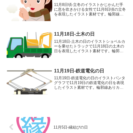
11月8日頃-立冬のイラストかじかんだ手
に息を吹きかける女性で11月8日頃の立冬
を表現したイラスト素材です。輪郭線あ
りカラー、輪郭線なしカラー、グレー、
白黒の4つのバリエーションがあります。
かじかんだ手に息を吹きかける女性のイ
ラスト輪郭線...
11月18日-土木の日
11月18日-土木の日のイラストショベルカ
ーを乗せたトラックで11月18日の土木の
日を表現したイラスト素材です。輪郭線
ありカラー、輪郭線なしカラー、グレ
ー、 白黒の4つのバリエーションがあり
ます。ショベルカーを乗せたトラックの
イラスト輪郭線...
11月19日-鉄道電化の日
11月19日-鉄道電化の日のイラストパンタ
グラフで11月19日の鉄道電化の日を表現
したイラスト素材です。輪郭線ありカラ
ー、輪郭線なしカラー、グレー、 白黒の
4つのバリエーションがあります。パンタ
グラフのイラスト輪郭線あり 輪郭線な
し グレー...
11月5日-縁結びの日