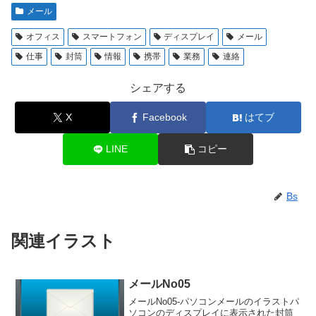
メール
オフィス
スマートフォン
ディスプレイ
メール
仕事
封筒
情報
携帯
業務
連絡
シェアする
X
Facebook
はてブ
LINE
コピー
Bs
関連イラスト
メールNo05
メールNo05-パソコンメールのイラストパ
ソコンのディスプレイに表示された封筒