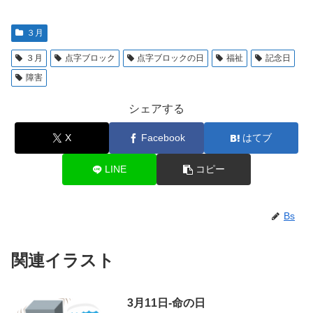
３月
３月
点字ブロック
点字ブロックの日
福祉
記念日
障害
シェアする
X
Facebook
はてブ
LINE
コピー
Bs
関連イラスト
3月11日-命の日