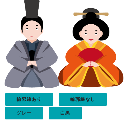
輪郭線あり
輪郭線なし
グレー
白黒