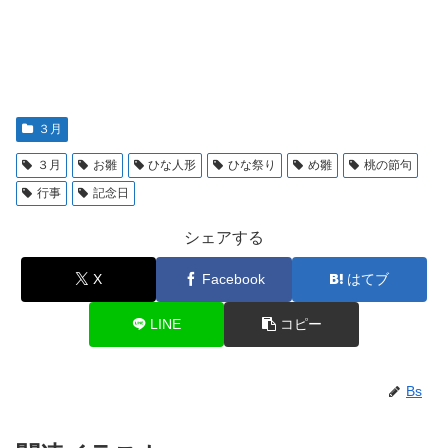
３月
３月
お雛
ひな人形
ひな祭り
め雛
桃の節句
行事
記念日
シェアする
X
Facebook
はてブ
LINE
コピー
Bs