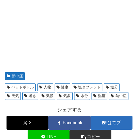
熱中症
ペットボトル
人物
健康
塩タブレット
塩分
天気
暑さ
気候
気象
水分
温度
熱中症
シェアする
X
Facebook
はてブ
LINE
コピー