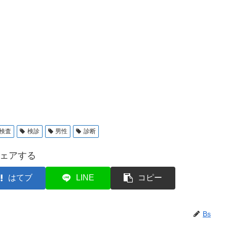
検査
検診
男性
診断
ェアする
はてブ
LINE
コピー
Bs