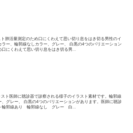
ラスト肺活量測定のため口にくわえて思い切り息をはき切る男性のイ
カラー、輪郭線なしカラー、グレー、 白黒の4つのバリエーション
口にくわえて思い切り息をはき切る男...
イラスト医師に聴診器で診察される様子のイラスト素材です。輪郭線
ー、グレー、 白黒の4つのバリエーションがあります。医師に聴診
輪郭線あり 輪郭線なし グレー 白...