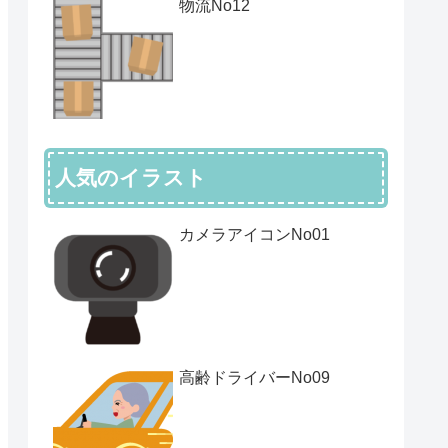
物流No12
人気のイラスト
カメラアイコンNo01
高齢ドライバーNo09