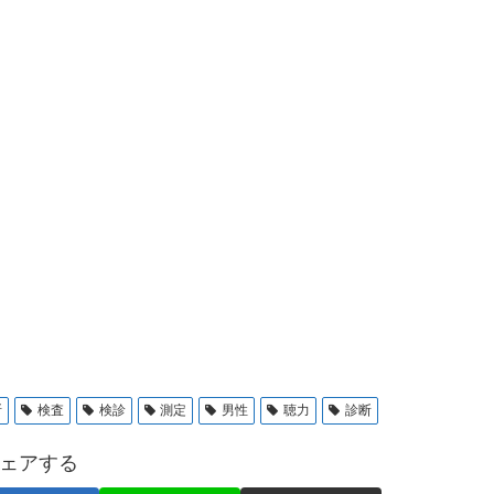
断
検査
検診
測定
男性
聴力
診断
ェアする