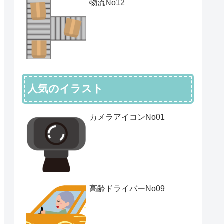
物流No12
人気のイラスト
カメラアイコンNo01
高齢ドライバーNo09