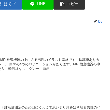
はてブ
LINE
コピー
Bs
ラストMRI検査機器の中に入る男性のイラスト素材です。輪郭線ありカ
ー、 白黒の4つのバリエーションがあります。MRI検査機器の中
あり 輪郭線なし グレー 白黒
ラスト肺活量測定のため口にくわえて思い切り息をはき切る男性のイ