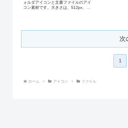
ォルダアイコンと文書ファイルのアイ
コン素材です。大きさは、512px、
256px、128px、 64pxの4種類がお選び
いただけます。フォルダアイコンと文
書ファイルのアイコン素材512pxをダウ
ンロー...
次
1
ホーム
アイコン
ファイル