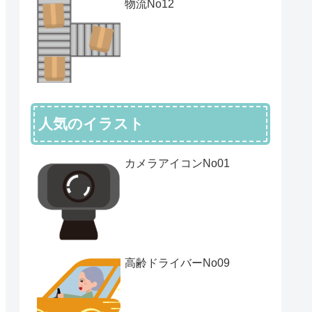
物流No12
人気のイラスト
カメラアイコンNo01
高齢ドライバーNo09