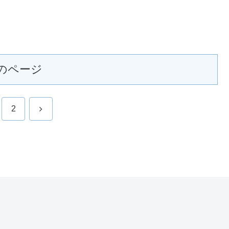
のページ
次
2
へ