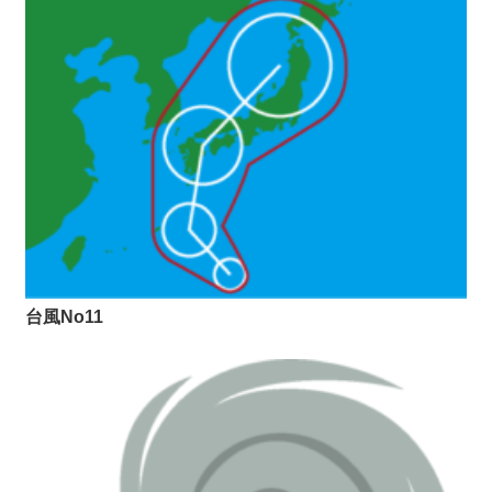
台風No11