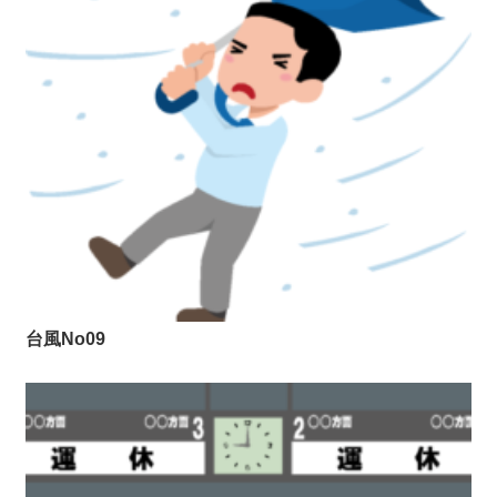
台風No09