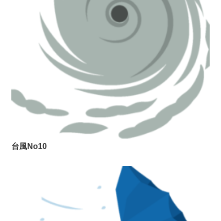
台風No10