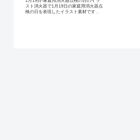
1月19日-家庭用消火器点検の日のイラ
スト消火器で1月19日の家庭用消火器点
検の日を表現したイラスト素材です。
輪郭線ありカラー、輪郭線なしカラ
ー、グレー、 白黒の4つのバリエーショ
ンがあります。消火器のイラスト輪郭
線あり 輪郭線なし グレー...