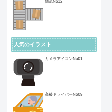
物流No12
人気のイラスト
カメラアイコンNo01
高齢ドライバーNo09