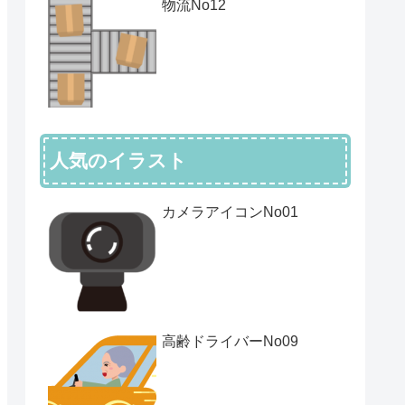
物流No12
人気のイラスト
カメラアイコンNo01
高齢ドライバーNo09