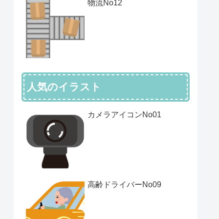
物流No12
人気のイラスト
カメラアイコンNo01
高齢ドライバーNo09