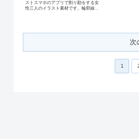
ストスマホのアプリで割り勘をする女
性三人のイラスト素材です。輪郭線あ
りカラー、輪郭線なしカラー、グレ
ー、 白黒の4つのバリエーションがあり
ます。スマホのアプリで割り勘をする
女性三人のイラスト輪郭線あり...
次
1