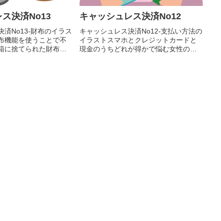
ス決済No13
キャッシュレス決済No12
済No13-財布のイラス
キャッシュレス決済No12-支払い方法の
布機能を使うことで不
イラストスマホとクレジットカードと
箱に捨てられた財布の
現金のうちどれが得かで悩む女性のイ
す。輪郭線ありカラ
ラスト素材です。輪郭線ありカラー、
カラー、グレー、 白黒
輪郭線なしカラー、グレー、 白黒の4つ
ーションがあります。ス
のバリエーションがあります。スマホ
を使うことで...
とクレジットカードと現金の...