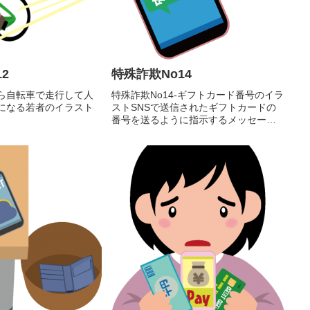
2
特殊詐欺No14
ら自転車で走行して人
特殊詐欺No14-ギフトカード番号のイラ
になる若者のイラスト
ストSNSで送信されたギフトカードの
番号を送るように指示するメッセージ
のイラスト素材です。輪郭線ありカラ
ー、輪郭線なしカラー、グレー、 白黒
の4つのバリエーションがあります。
SNSで送信されたギフトカ...