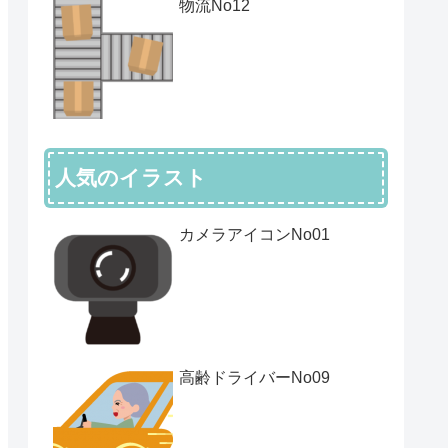
物流No12
人気のイラスト
カメラアイコンNo01
高齢ドライバーNo09