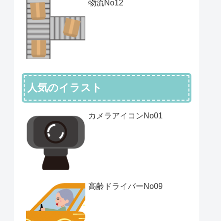
物流No12
人気のイラスト
カメラアイコンNo01
高齢ドライバーNo09