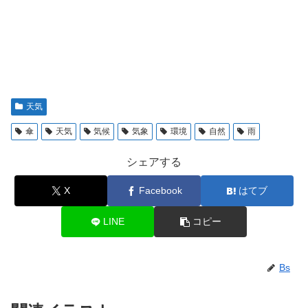
天気
傘
天気
気候
気象
環境
自然
雨
シェアする
X
Facebook
はてブ
LINE
コピー
Bs