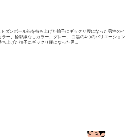
ラストダンボール箱を持ち上げた拍子にギックリ腰になった男性のイ
カラー、輪郭線なしカラー、グレー、 白黒の4つのバリエーション
ち上げた拍子にギックリ腰になった男...