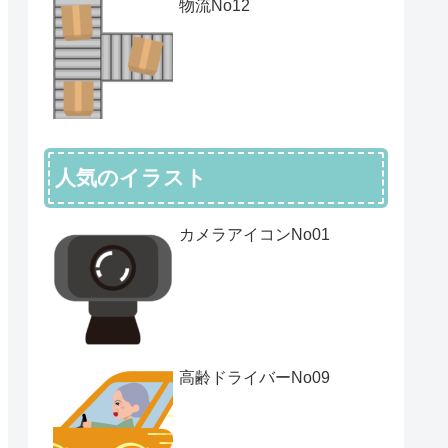
物流No12
人気のイラスト
カメラアイコンNo01
高齢ドライバーNo09