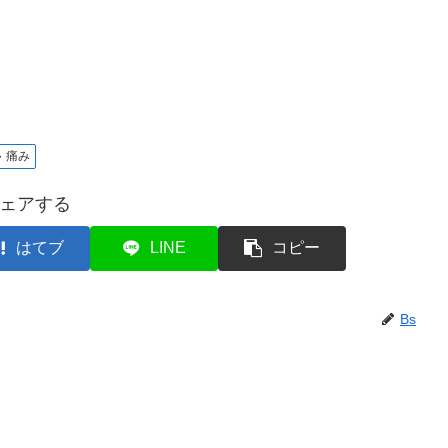
痛み
ェアする
はてブ
LINE
コピー
Bs