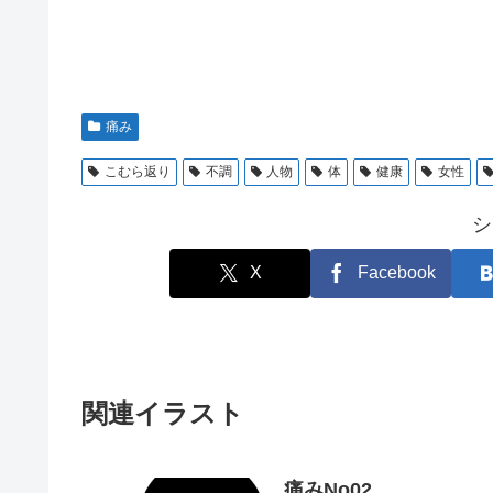
痛み
こむら返り
不調
人物
体
健康
女性
シ
X
Facebook
関連イラスト
痛みNo02