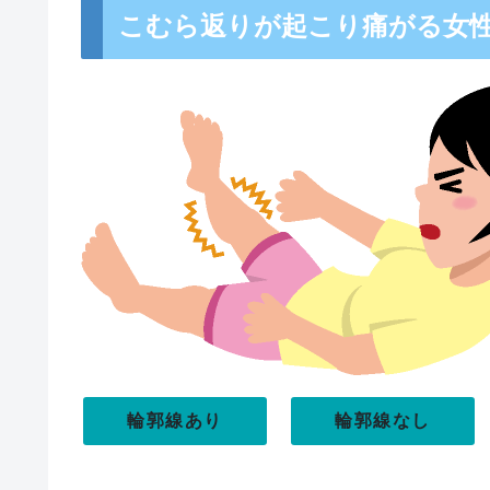
こむら返りが起こり痛がる女
輪郭線あり
輪郭線なし