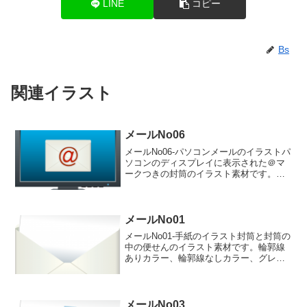
LINE
コピー
Bs
関連イラスト
メールNo06
メールNo06-パソコンメールのイラストパ
ソコンのディスプレイに表示された＠マ
ークつきの封筒のイラスト素材です。輪
郭線ありカラー、輪郭線なしカラー、グ
レー、 白黒の4つのバリエーションがあ
ります。パソコンのディスプレイに表示
された＠マークつ...
メールNo01
メールNo01-手紙のイラスト封筒と封筒の
中の便せんのイラスト素材です。輪郭線
ありカラー、輪郭線なしカラー、グレ
ー、 白黒の4つのバリエーションがあり
ます。封筒と封筒の中の便せんのイラス
ト輪郭線あり 輪郭線なし グレー 白
黒
メールNo03