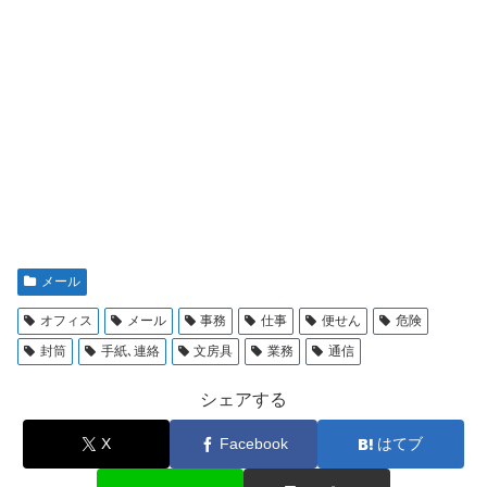
メール
オフィス
メール
事務
仕事
便せん
危険
封筒
手紙､連絡
文房具
業務
通信
シェアする
X
Facebook
はてブ