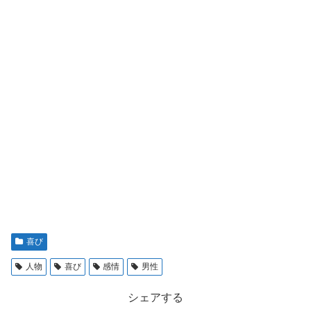
喜び
人物
喜び
感情
男性
シェアする