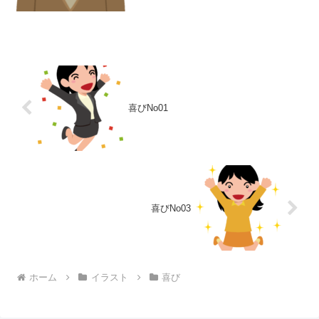
喜びNo01
喜びNo03
ホーム
イラスト
喜び