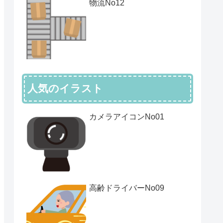
物流No12
人気のイラスト
カメラアイコンNo01
高齢ドライバーNo09