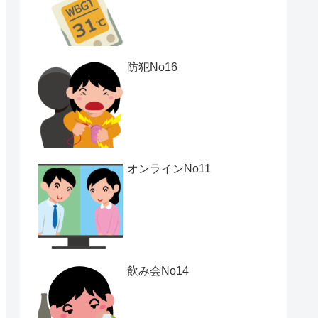
防犯No16
オンラインNo11
飲み会No14