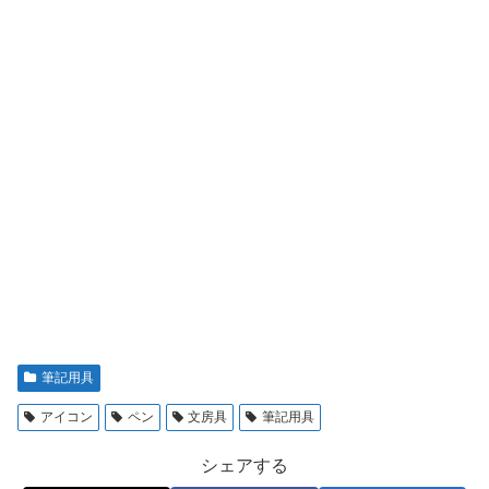
筆記用具
アイコン
ペン
文房具
筆記用具
シェアする