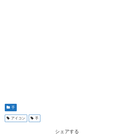
手
アイコン
手
シェアする