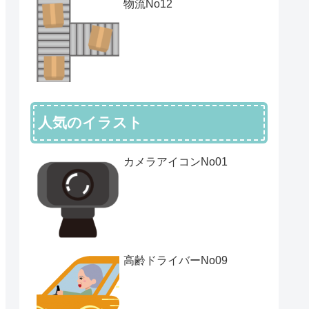
物流No12
人気のイラスト
カメラアイコンNo01
高齢ドライバーNo09