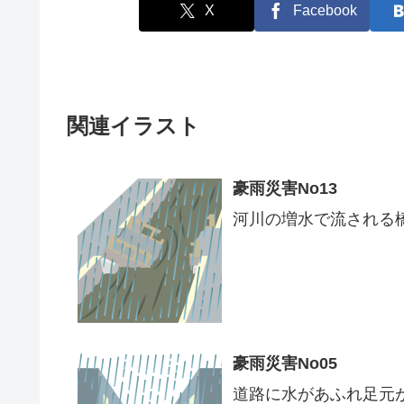
X
Facebook
関連イラスト
豪雨災害No13
河川の増水で流される
豪雨災害No05
道路に水があふれ足元