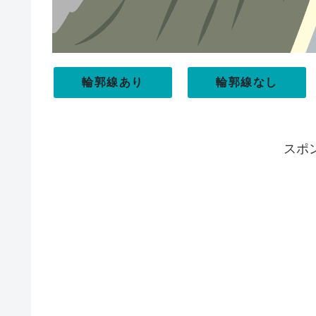
輪郭線あり
輪郭線なし
スポ