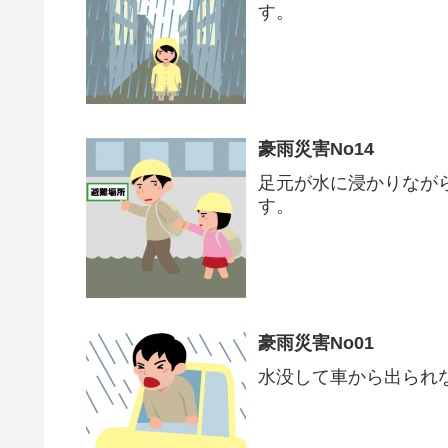
す。
豪雨災害No14
足元が水に浸かりなが
す。
豪雨災害No01
水没して車から出られ