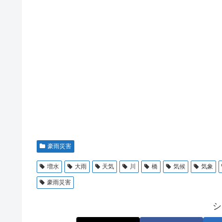
豪雨災害
増水
大雨
天気
川
橋
気候
気象
豪雨災害
シ