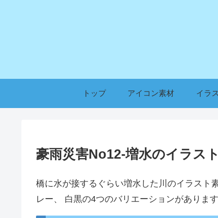
トップ
アイコン素材
イラ
豪雨災害No12-増水のイラス
橋に水が接するぐらい増水した川のイラスト
レー、 白黒の4つのバリエーションがありま