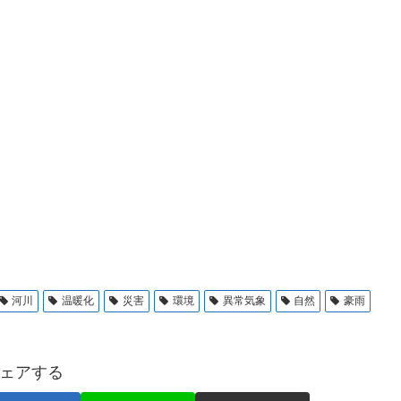
河川
温暖化
災害
環境
異常気象
自然
豪雨
ェアする