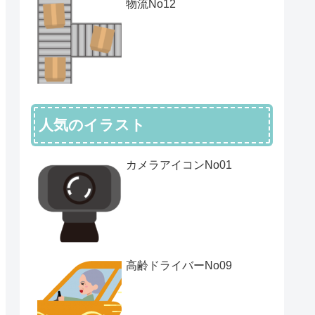
物流No12
人気のイラスト
カメラアイコンNo01
高齢ドライバーNo09