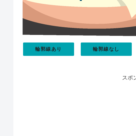
輪郭線あり
輪郭線なし
スポ