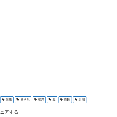
健康
巻き尺
肥満
腹
腹囲
計測
ェアする