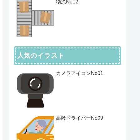
物流No12
人気のイラスト
カメラアイコンNo01
高齢ドライバーNo09