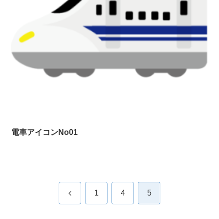
電車アイコンNo01
前
1
4
5
へ