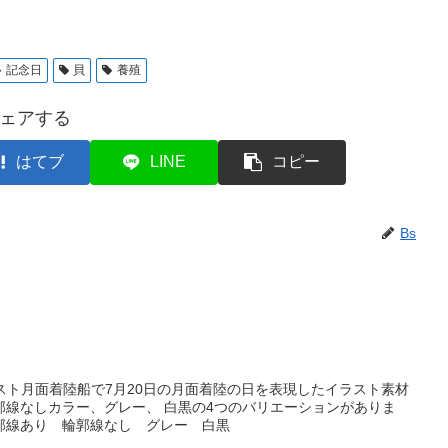
記念日
貝
養殖
ェアする
はてブ
LINE
コピー
Bs
ラスト月面着陸船で7月20日の月面着陸の日を表現したイラスト素材
郭線なしカラー、グレー、 白黒の4つのバリエーションがありま
郭線あり 輪郭線なし グレー 白黒