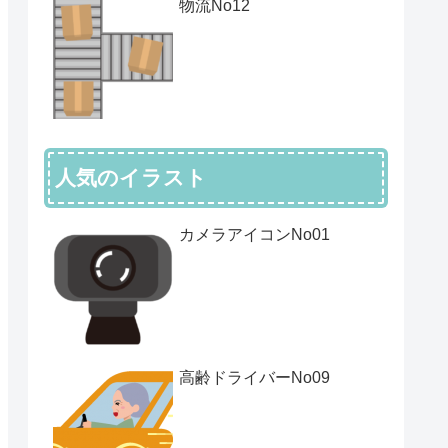
物流No12
人気のイラスト
カメラアイコンNo01
高齢ドライバーNo09