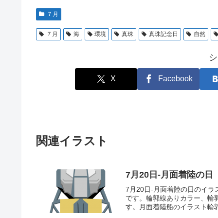
７月
７月
海
環境
真珠
真珠記念日
自然
シ
X
Facebook
関連イラスト
7月20日-月面着陸の日
7月20日-月面着陸の日のイ
です。輪郭線ありカラー、輪
す。月面着陸船のイラスト輪