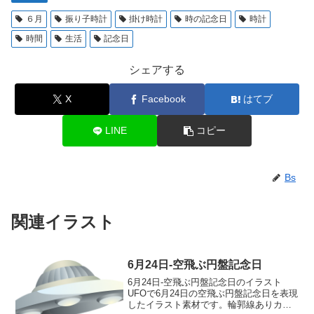
６月
振り子時計
掛け時計
時の記念日
時計
時間
生活
記念日
シェアする
X
Facebook
はてブ
LINE
コピー
Bs
関連イラスト
6月24日-空飛ぶ円盤記念日
6月24日-空飛ぶ円盤記念日のイラスト
UFOで6月24日の空飛ぶ円盤記念日を表現
したイラスト素材です。輪郭線ありカラ