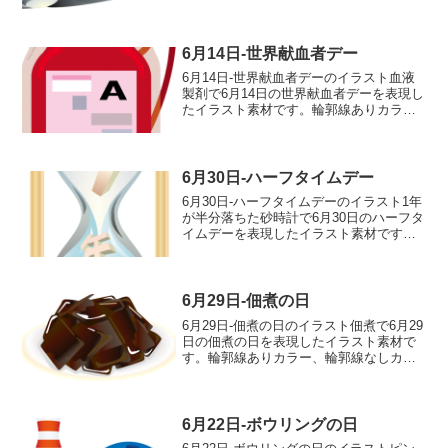
ー、輪郭線なしカラー、グレー、 白黒の
4つのバリエーションがあります。UFOの
イラスト輪郭線あり 輪郭線なし グレ
ー 白黒
6月14日-世界献血者デー
6月14日-世界献血者デーのイラスト血液
製剤で6月14日の世界献血者デーを表現し
たイラスト素材です。輪郭線ありカラ
ー、輪郭線なしカラー、グレー、 白黒の
4つのバリエーションがあります。血液製
剤のイラスト輪郭線あり 輪郭線なし
グレー 白黒
6月30日-ハーフタイムデー
6月30日-ハーフタイムデーのイラスト1年
が半分落ちた砂時計で6月30日のハーフタ
イムデーを表現したイラスト素材です。
輪郭線ありカラー、輪郭線なしカラー、
グレー、 白黒の4つのバリエーションが
あります。1年が半分落ちた砂時計のイラ
スト輪郭線...
6月29日-佃煮の日
6月29日-佃煮の日のイラスト佃煮で6月29
日の佃煮の日を表現したイラスト素材で
す。輪郭線ありカラー、輪郭線なしカラ
ー、グレー、 白黒の4つのバリエーショ
ンがあります。佃煮のイラスト輪郭線あ
り 輪郭線なし グレー 白黒
6月22日-ボウリングの日