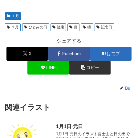
１月
１月
ひとみの日
健康
目
瞳
記念日
シェアする
X
Facebook
はてブ
LINE
コピー
Bs
関連イラスト
1月1日-元日
1月1日-元日のイラスト富士山と日の出で