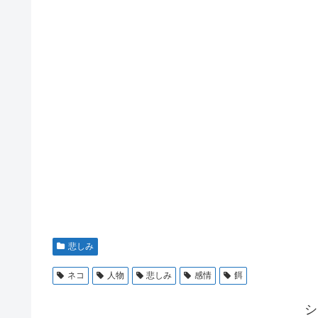
悲しみ
ネコ
人物
悲しみ
感情
餌
シ