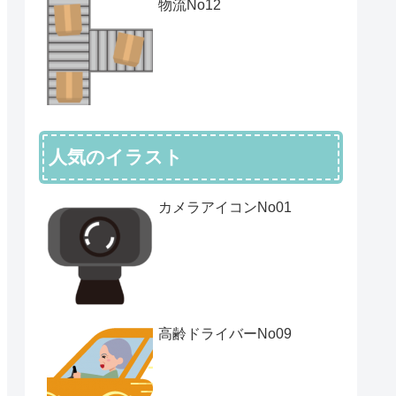
物流No12
人気のイラスト
カメラアイコンNo01
高齢ドライバーNo09