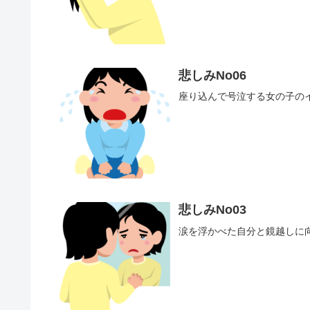
悲しみNo06
座り込んで号泣する女の子の
悲しみNo03
涙を浮かべた自分と鏡越しに