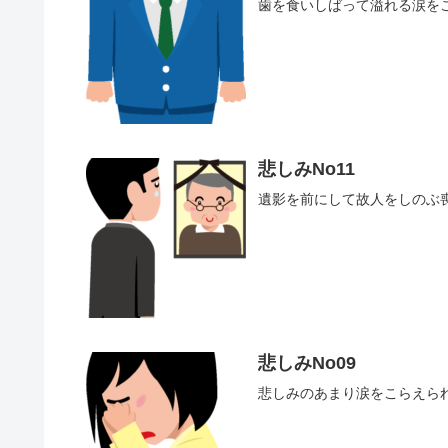
歯を食いしばって溢れる涙を
悲しみNo11
遺影を前にして故人をしのぶ
悲しみNo09
悲しみのあまり涙をこらえら