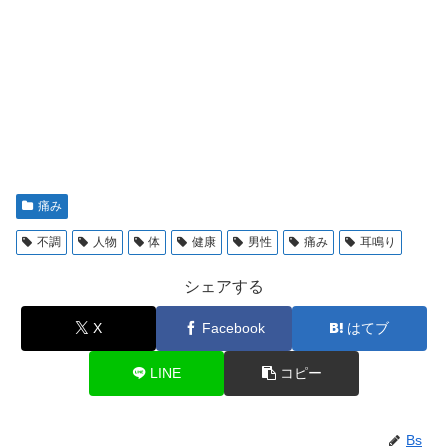
痛み
不調
人物
体
健康
男性
痛み
耳鳴り
シェアする
X
Facebook
はてブ
LINE
コピー
Bs