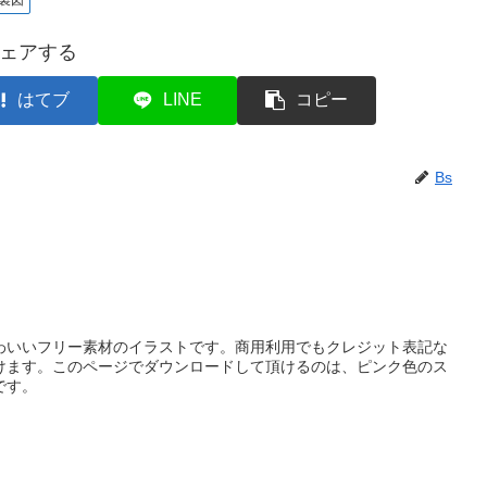
製図
ェアする
はてブ
LINE
コピー
Bs
わいいフリー素材のイラストです。商用利用でもクレジット表記な
けます。このページでダウンロードして頂けるのは、ピンク色のス
です。