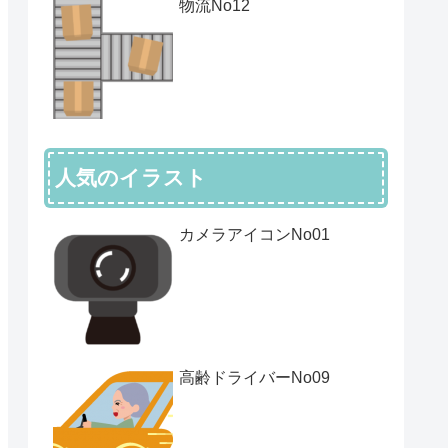
物流No12
人気のイラスト
カメラアイコンNo01
高齢ドライバーNo09