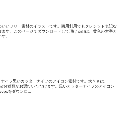
わいいフリー素材のイラストです。商用利用でもクレジット表記な
けます。このページでダウンロードして頂けるのは、黄色の太字カ
です。
ターナイフ黒いカッターナイフのアイコン素材です。大きさは、
x、 64pxの4種類がお選びいただけます。黒いカッターナイフのアイコン
6pxをダウンロ...