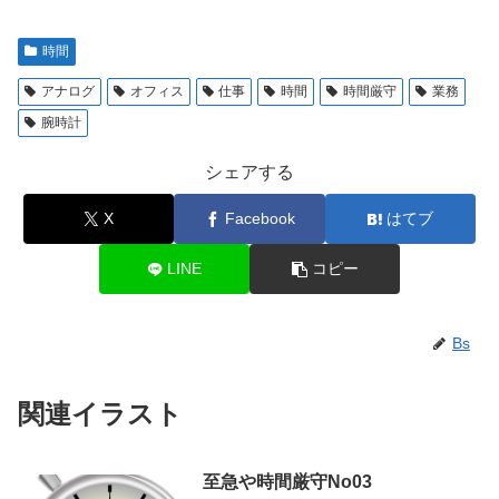
時間
アナログ
オフィス
仕事
時間
時間厳守
業務
腕時計
シェアする
X
Facebook
はてブ
LINE
コピー
Bs
関連イラスト
至急や時間厳守No03