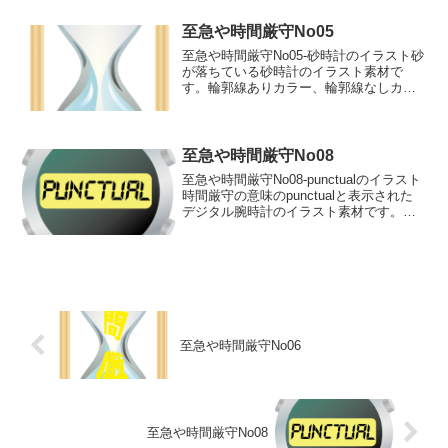
文字が落ちている砂時計のイラスト輪郭
線あり 輪郭線な...
至急や時間厳守No05
至急や時間厳守No05-砂時計のイラスト砂
が落ちている砂時計のイラスト素材で
す。輪郭線ありカラー、輪郭線なしカラ
ー、グレー、 白黒の4つのバリエーショ
ンがあります。砂が落ちている砂時計の
イラスト輪郭線あり 輪郭線なし グレ
ー 白黒
至急や時間厳守No08
至急や時間厳守No08-punctualのイラスト
時間厳守の意味のpunctualと表示された
デジタル腕時計のイラスト素材です。輪
郭線ありカラー、輪郭線なしカラー、グ
レー、 白黒の4つのバリエーションがあ
ります。時間厳守の意味のpunctu...
至急や時間厳守No06
至急や時間厳守No08