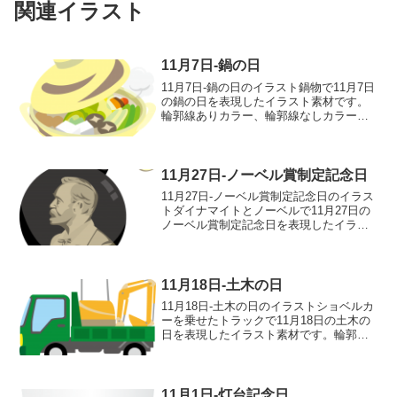
関連イラスト
11月7日-鍋の日
11月7日-鍋の日のイラスト鍋物で11月7日
の鍋の日を表現したイラスト素材です。
輪郭線ありカラー、輪郭線なしカラー、
グレー、 白黒の4つのバリエーションが
あります。鍋物のイラスト輪郭線あり
輪郭線なし グレー 白黒
11月27日-ノーベル賞制定記念日
11月27日-ノーベル賞制定記念日のイラス
トダイナマイトとノーベルで11月27日の
ノーベル賞制定記念日を表現したイラス
ト素材です。輪郭線ありカラー、輪郭線
なしカラー、グレー、 白黒の4つのバリ
エーションがあります。ダイナマイトと
ノーベルのイ...
11月18日-土木の日
11月18日-土木の日のイラストショベルカ
ーを乗せたトラックで11月18日の土木の
日を表現したイラスト素材です。輪郭線
ありカラー、輪郭線なしカラー、グレ
ー、 白黒の4つのバリエーションがあり
ます。ショベルカーを乗せたトラックの
イラスト輪郭線...
11月1日-灯台記念日