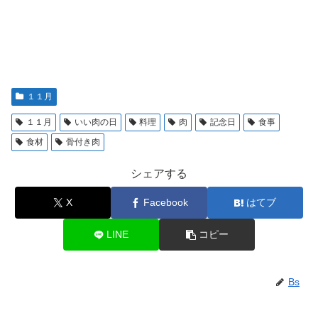
１１月
１１月
いい肉の日
料理
肉
記念日
食事
食材
骨付き肉
シェアする
X
Facebook
はてブ
LINE
コピー
Bs