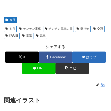
８月
８月
チンチン電車
チンチン電車の日
乗り物
交通
記念日
電気
電車
シェアする
X
Facebook
はてブ
LINE
コピー
Bs
関連イラスト