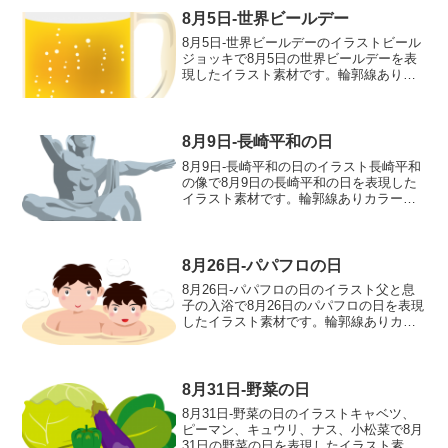
8月5日-世界ビールデー
8月5日-世界ビールデーのイラストビール
ジョッキで8月5日の世界ビールデーを表
現したイラスト素材です。輪郭線ありカ
ラー、輪郭線なしカラー、グレー、 白黒
の4つのバリエーションがあります。ビー
ルジョッキのイラスト輪郭線あり 輪郭
線なし グレー...
8月9日-長崎平和の日
8月9日-長崎平和の日のイラスト長崎平和
の像で8月9日の長崎平和の日を表現した
イラスト素材です。輪郭線ありカラー、
輪郭線なしカラー、グレー、 白黒の4つ
のバリエーションがあります。長崎平和
の像のイラスト輪郭線あり 輪郭線な
し グレー 白黒
8月26日-パパフロの日
8月26日-パパフロの日のイラスト父と息
子の入浴で8月26日のパパフロの日を表現
したイラスト素材です。輪郭線ありカラ
ー、輪郭線なしカラー、グレー、 白黒の
4つのバリエーションがあります。父と息
子の入浴のイラスト輪郭線あり 輪郭線
なし グレー...
8月31日-野菜の日
8月31日-野菜の日のイラストキャベツ、
ピーマン、キュウリ、ナス、小松菜で8月
31日の野菜の日を表現したイラスト素材