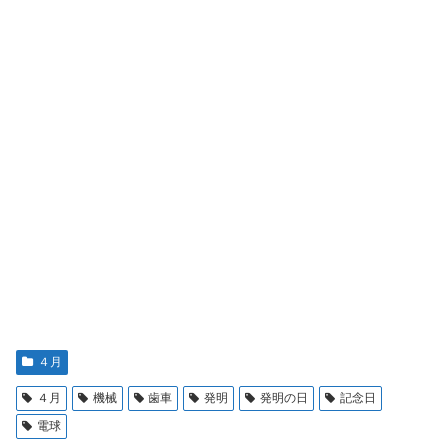
４月
４月
機械
歯車
発明
発明の日
記念日
電球