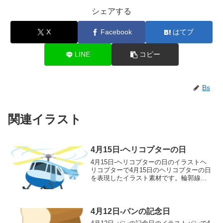
シェアする
X
Facebook
はてブ
LINE
コピー
Bs
関連イラスト
4月15日-ヘリコプターの日
4月15日-ヘリコプターの日のイラストヘ
リコプターで4月15日のヘリコプターの日
を表現したイラスト素材です。輪郭線あ
りカラー、輪郭線なしカラー、グレー、
白黒の4つのバリエーションがあります。
ヘリコプターのイラスト輪郭線あり 輪
郭線なし グ...
4月12日-パンの記念日